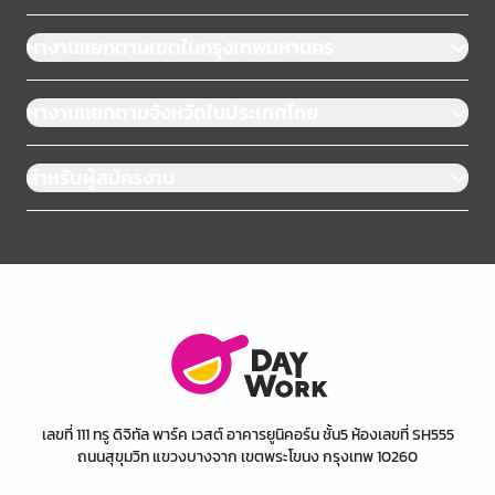
หางานแยกตามเขตในกรุงเทพมหานคร
หางานแยกตามจังหวัดในประเทศไทย
สำหรับผู้สมัครงาน
เลขที่ 111 ทรู ดิจิทัล พาร์ค เวสต์ อาคารยูนิคอร์น ชั้น5 ห้องเลขที่ SH555
ถนนสุขุมวิท แขวงบางจาก เขตพระโขนง กรุงเทพ 10260