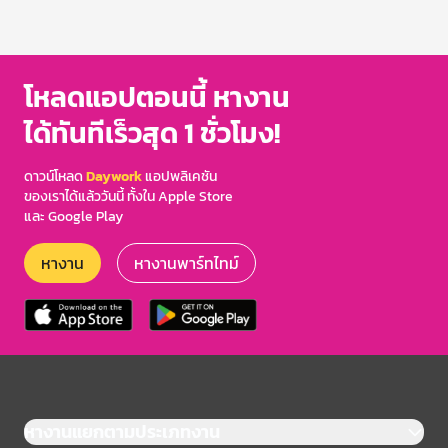
โหลดแอปตอนนี้ หางาน
ได้ทันทีเร็วสุด 1 ชั่วโมง!
ดาวน์โหลด
Daywork
แอปพลิเคชัน
ของเราได้แล้ววันนี้ ทั้งใน Apple Store
และ Google Play
หางาน
หางานพาร์ทไทม์
หางานแยกตามประเภทงาน