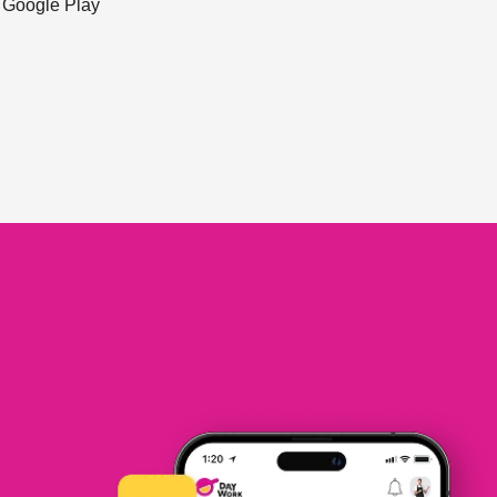
ะ Google Play