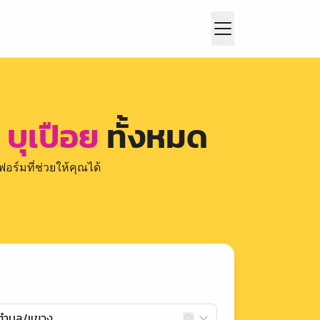
 บุเปือย
ทั้งหมด
อร์มที่ช่วยให้คุณได้
กตำบล/แขวง