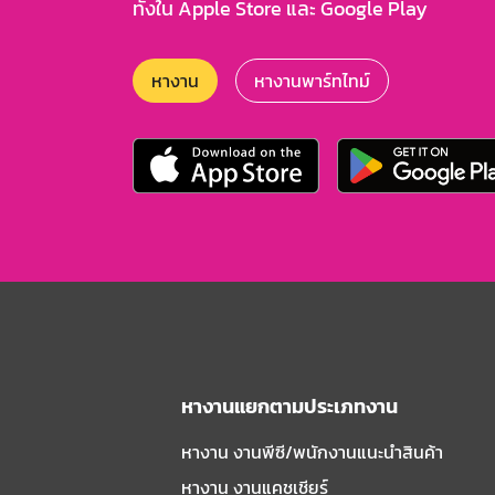
ทั้งใน Apple Store และ Google Play
หางาน
หางานพาร์ทไทม์
หางานแยกตามประเภทงาน
หางาน งานพีซี/พนักงานแนะนําสินค้า
หางาน งานแคชเชียร์