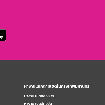
หางานแยกตามเขตในกรุงเทพมหานคร
หางาน เขตคลองเตย
หางาน เขตปทุมวัน