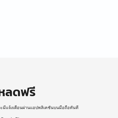
โหลดฟรี
 จะมีแจ้งเตือนผ่านแอปพลิเคชันบนมือถือทันที