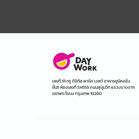
เลขที่ 111 ทรู ดิจิทัล พาร์ค เวสต์ อาคารยูนิคอร์น
ชั้น5 ห้องเลขที่ SH555 ถนนสุขุมวิท แขวงบางจาก
เขตพระโขนง กรุงเทพ 10260