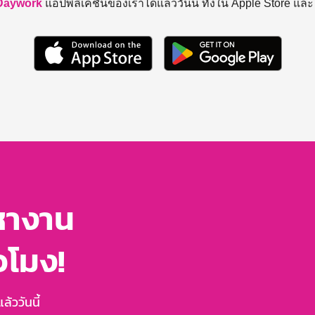
Daywork
แอปพลิเคชันของเราได้แล้ววันนี้ ทั้งใน Apple Store แล
หางาน
่วโมง!
้ววันนี้