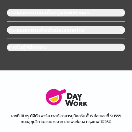
หางานแยกตามเขตในกรุงเทพมหานคร
หางานแยกตามจังหวัดในประเทศไทย
สำหรับผู้สมัครงาน
เลขที่ 111 ทรู ดิจิทัล พาร์ค เวสต์ อาคารยูนิคอร์น ชั้น5 ห้องเลขที่ SH555
ถนนสุขุมวิท แขวงบางจาก เขตพระโขนง กรุงเทพ 10260