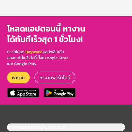
โหลดแอปตอนนี้ หางาน
ได้ทันทีเร็วสุด 1 ชั่วโมง!
ดาวน์โหลด
Daywork
แอปพลิเคชัน
ของเราได้แล้ววันนี้ ทั้งใน Apple Store
และ Google Play
หางาน
หางานพาร์ทไทม์
หางานแยกตามประเภทงาน