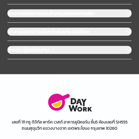
หางานแยกตามเขตในกรุงเทพมหานคร
หางานแยกตามจังหวัดในประเทศไทย
สำหรับผู้สมัครงาน
เลขที่ 111 ทรู ดิจิทัล พาร์ค เวสต์ อาคารยูนิคอร์น ชั้น5 ห้องเลขที่ SH555
ถนนสุขุมวิท แขวงบางจาก เขตพระโขนง กรุงเทพ 10260