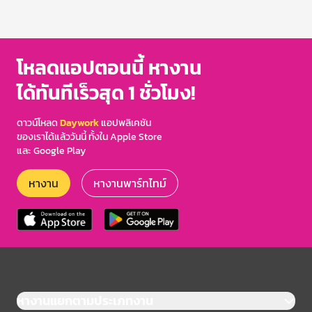
โหลดแอปตอนนี้ หางาน
ได้ทันทีเร็วสุด 1 ชั่วโมง!
ดาวน์โหลด
Daywork
แอปพลิเคชัน
ของเราได้แล้ววันนี้ ทั้งใน Apple Store
และ Google Play
หางาน
หางานพาร์ทไทม์
หางานแยกตามประเภทงาน