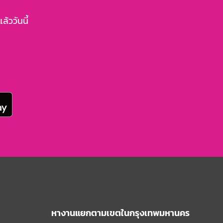
้ววันนี้
หางานแยกตามเขตในกรุงเทพมหานคร