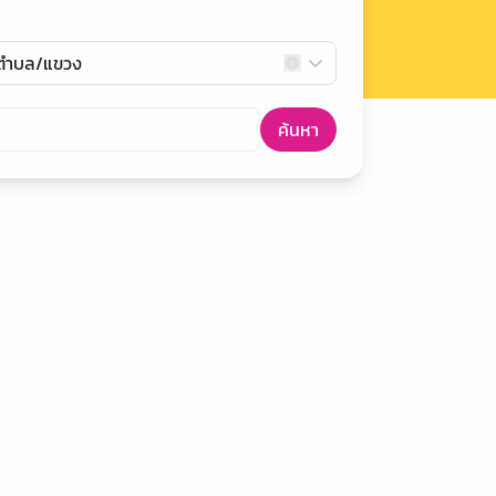
กตำบล/แขวง
ค้นหา