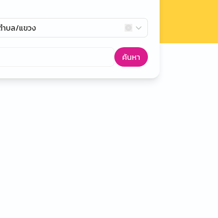
กตำบล/แขวง
ค้นหา