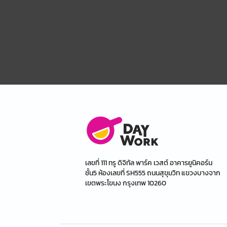
เลขที่ 111 ทรู ดิจิทัล พาร์ค เวสต์ อาคารยูนิคอร์น
ชั้น5 ห้องเลขที่ SH555 ถนนสุขุมวิท แขวงบางจาก
เขตพระโขนง กรุงเทพ 10260