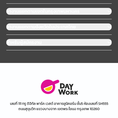
หางานแยกตามเขตในกรุงเทพมหานคร
หางานแยกตามจังหวัดในประเทศไทย
สำหรับผู้สมัครงาน
เลขที่ 111 ทรู ดิจิทัล พาร์ค เวสต์ อาคารยูนิคอร์น ชั้น5 ห้องเลขที่ SH555
ถนนสุขุมวิท แขวงบางจาก เขตพระโขนง กรุงเทพ 10260