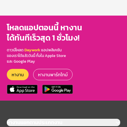
โหลดแอปตอนนี้ หางาน
ได้ทันทีเร็วสุด 1 ชั่วโมง!
ดาวน์โหลด
Daywork
แอปพลิเคชัน
ของเราได้แล้ววันนี้ ทั้งใน Apple Store
และ Google Play
หางาน
หางานพาร์ทไทม์
หางานแยกตามประเภทงาน