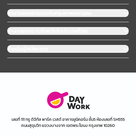
หางานแยกตามเขตในกรุงเทพมหานคร
หางานแยกตามจังหวัดในประเทศไทย
สำหรับผู้สมัครงาน
เลขที่ 111 ทรู ดิจิทัล พาร์ค เวสต์ อาคารยูนิคอร์น ชั้น5 ห้องเลขที่ SH555
ถนนสุขุมวิท แขวงบางจาก เขตพระโขนง กรุงเทพ 10260