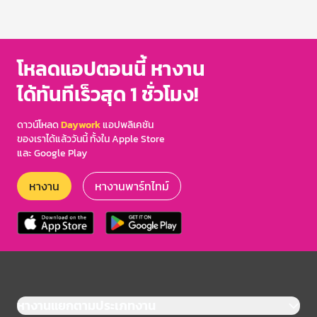
โหลดแอปตอนนี้ หางาน
ได้ทันทีเร็วสุด 1 ชั่วโมง!
ดาวน์โหลด
Daywork
แอปพลิเคชัน
ของเราได้แล้ววันนี้ ทั้งใน Apple Store
และ Google Play
หางาน
หางานพาร์ทไทม์
หางานแยกตามประเภทงาน