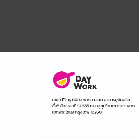
เลขที่ 111 ทรู ดิจิทัล พาร์ค เวสต์ อาคารยูนิคอร์น
ชั้น5 ห้องเลขที่ SH555 ถนนสุขุมวิท แขวงบางจาก
เขตพระโขนง กรุงเทพ 10260