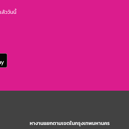
้ววันนี้
หางานแยกตามเขตในกรุงเทพมหานคร