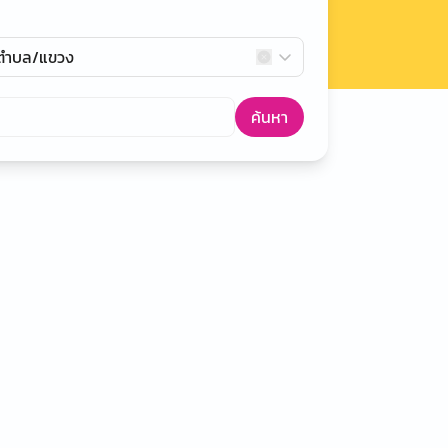
กตำบล/แขวง
ค้นหา