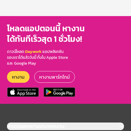
โหลดแอปตอนนี้ หางาน
ได้ทันทีเร็วสุด 1 ชั่วโมง!
ดาวน์โหลด
Daywork
แอปพลิเคชัน
ของเราได้แล้ววันนี้ ทั้งใน Apple Store
และ Google Play
หางาน
หางานพาร์ทไทม์
หางานแยกตามประเภทงาน