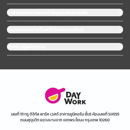
หางานแยกตามเขตในกรุงเทพมหานคร
หางานแยกตามจังหวัดในประเทศไทย
สำหรับผู้สมัครงาน
เลขที่ 111 ทรู ดิจิทัล พาร์ค เวสต์ อาคารยูนิคอร์น ชั้น5 ห้องเลขที่ SH555
ถนนสุขุมวิท แขวงบางจาก เขตพระโขนง กรุงเทพ 10260