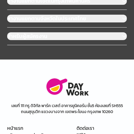
หางานแยกตามเขตในกรุงเทพมหานคร
หางานแยกตามจังหวัดในประเทศไทย
สำหรับผู้สมัครงาน
เลขที่ 111 ทรู ดิจิทัล พาร์ค เวสต์ อาคารยูนิคอร์น ชั้น5 ห้องเลขที่ SH555
ถนนสุขุมวิท แขวงบางจาก เขตพระโขนง กรุงเทพ 10260
หน้าแรก
ติดต่อเรา