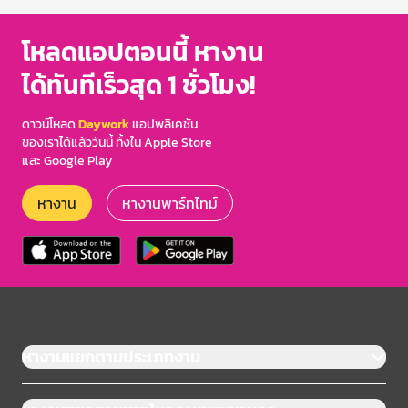
โหลดแอปตอนนี้ หางาน
ได้ทันทีเร็วสุด 1 ชั่วโมง!
ดาวน์โหลด
Daywork
แอปพลิเคชัน
ของเราได้แล้ววันนี้ ทั้งใน Apple Store
และ Google Play
หางาน
หางานพาร์ทไทม์
หางานแยกตามประเภทงาน