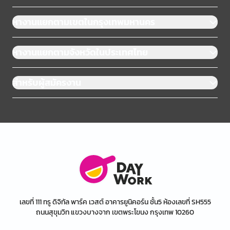
หางานแยกตามเขตในกรุงเทพมหานคร
หางานแยกตามจังหวัดในประเทศไทย
สำหรับผู้สมัครงาน
เลขที่ 111 ทรู ดิจิทัล พาร์ค เวสต์ อาคารยูนิคอร์น ชั้น5 ห้องเลขที่ SH555
ถนนสุขุมวิท แขวงบางจาก เขตพระโขนง กรุงเทพ 10260