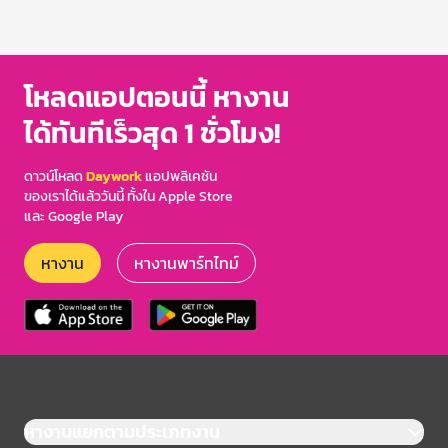
โหลดแอปตอนนี้ หางาน
ได้ทันทีเร็วสุด 1 ชั่วโมง!
ดาวน์โหลด
Daywork
แอปพลิเคชัน
ของเราได้แล้ววันนี้ ทั้งใน Apple Store
และ Google Play
หางาน
หางานพาร์ทไทม์
หางานแยกตามประเภทงาน