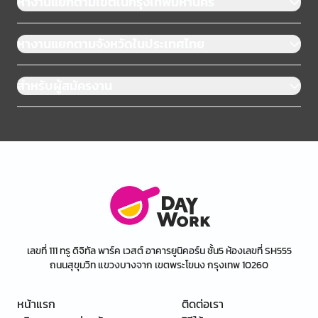
หางานแยกตามเขตในกรุงเทพมหานคร
หางานแยกตามจังหวัดในประเทศไทย
สำหรับผู้สมัครงาน
เลขที่ 111 ทรู ดิจิทัล พาร์ค เวสต์ อาคารยูนิคอร์น ชั้น5 ห้องเลขที่ SH555
ถนนสุขุมวิท แขวงบางจาก เขตพระโขนง กรุงเทพ 10260
หน้าแรก
ติดต่อเรา