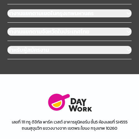
หางานแยกตามเขตในกรุงเทพมหานคร
หางานแยกตามจังหวัดในประเทศไทย
สำหรับผู้สมัครงาน
เลขที่ 111 ทรู ดิจิทัล พาร์ค เวสต์ อาคารยูนิคอร์น ชั้น5 ห้องเลขที่ SH555
ถนนสุขุมวิท แขวงบางจาก เขตพระโขนง กรุงเทพ 10260