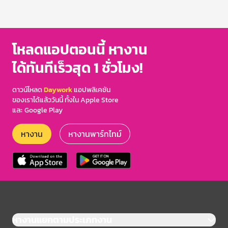
โหลดแอปตอนนี้ หางาน
ได้ทันทีเร็วสุด 1 ชั่วโมง!
ดาวน์โหลด
Daywork
แอปพลิเคชัน
ของเราได้แล้ววันนี้ ทั้งใน Apple Store
และ Google Play
หางาน
หางานพาร์ทไทม์
หางานแยกตามประเภทงาน