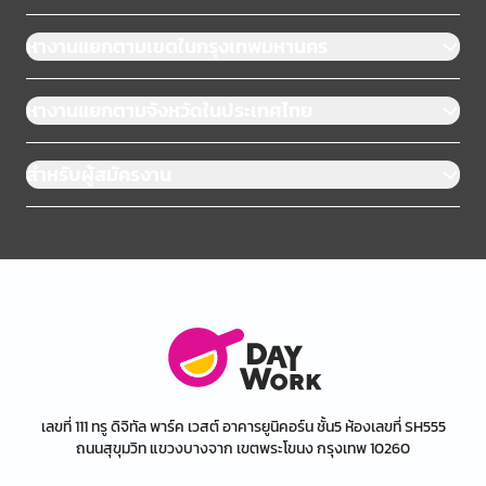
หางานแยกตามเขตในกรุงเทพมหานคร
หางานแยกตามจังหวัดในประเทศไทย
สำหรับผู้สมัครงาน
เลขที่ 111 ทรู ดิจิทัล พาร์ค เวสต์ อาคารยูนิคอร์น ชั้น5 ห้องเลขที่ SH555
ถนนสุขุมวิท แขวงบางจาก เขตพระโขนง กรุงเทพ 10260