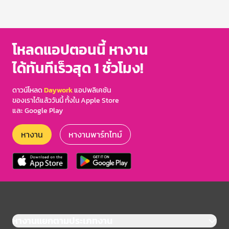
โหลดแอปตอนนี้ หางาน
ได้ทันทีเร็วสุด 1 ชั่วโมง!
ดาวน์โหลด
Daywork
แอปพลิเคชัน
ของเราได้แล้ววันนี้ ทั้งใน Apple Store
และ Google Play
หางาน
หางานพาร์ทไทม์
หางานแยกตามประเภทงาน