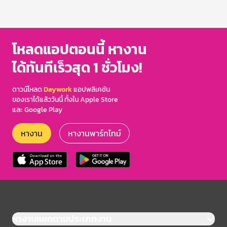
โหลดแอปตอนนี้ หางาน
ได้ทันทีเร็วสุด 1 ชั่วโมง!
ดาวน์โหลด
Daywork
แอปพลิเคชัน
ของเราได้แล้ววันนี้ ทั้งใน Apple Store
และ Google Play
หางาน
หางานพาร์ทไทม์
หางานแยกตามประเภทงาน