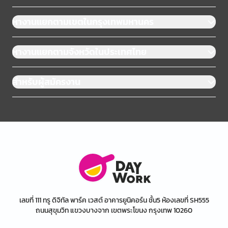
หางานแยกตามเขตในกรุงเทพมหานคร
หางานแยกตามจังหวัดในประเทศไทย
สำหรับผู้สมัครงาน
เลขที่ 111 ทรู ดิจิทัล พาร์ค เวสต์ อาคารยูนิคอร์น ชั้น5 ห้องเลขที่ SH555
ถนนสุขุมวิท แขวงบางจาก เขตพระโขนง กรุงเทพ 10260