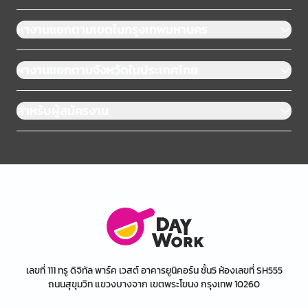
หางานแยกตามเขตในกรุงเทพมหานคร
หางานแยกตามจังหวัดในประเทศไทย
สำหรับผู้สมัครงาน
เลขที่ 111 ทรู ดิจิทัล พาร์ค เวสต์ อาคารยูนิคอร์น ชั้น5 ห้องเลขที่ SH555
ถนนสุขุมวิท แขวงบางจาก เขตพระโขนง กรุงเทพ 10260