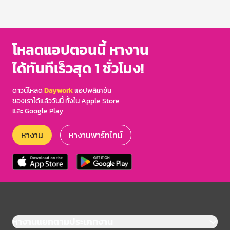
โหลดแอปตอนนี้ หางาน
ได้ทันทีเร็วสุด 1 ชั่วโมง!
ดาวน์โหลด
Daywork
แอปพลิเคชัน
ของเราได้แล้ววันนี้ ทั้งใน Apple Store
และ Google Play
หางาน
หางานพาร์ทไทม์
หางานแยกตามประเภทงาน