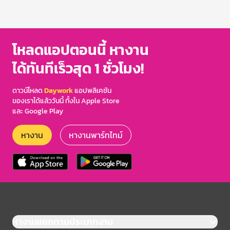
โหลดแอปตอนนี้ หางาน
ได้ทันทีเร็วสุด 1 ชั่วโมง!
ดาวน์โหลด
Daywork
แอปพลิเคชัน
ของเราได้แล้ววันนี้ ทั้งใน Apple Store
และ Google Play
หางาน
หางานพาร์ทไทม์
หางานแยกตามประเภทงาน