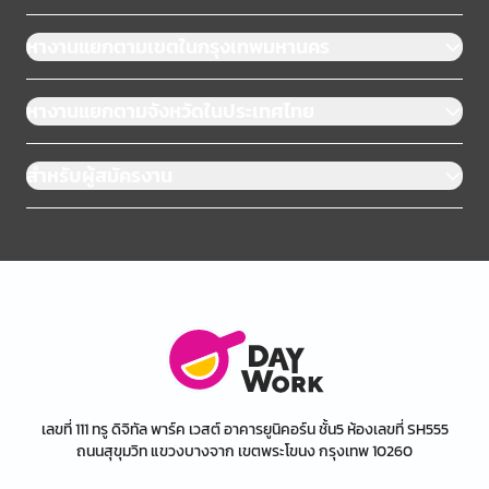
หางานแยกตามเขตในกรุงเทพมหานคร
หางานแยกตามจังหวัดในประเทศไทย
สำหรับผู้สมัครงาน
เลขที่ 111 ทรู ดิจิทัล พาร์ค เวสต์ อาคารยูนิคอร์น ชั้น5 ห้องเลขที่ SH555
ถนนสุขุมวิท แขวงบางจาก เขตพระโขนง กรุงเทพ 10260