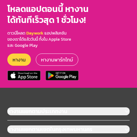
โหลดแอปตอนนี้ หางาน
ได้ทันทีเร็วสุด 1 ชั่วโมง!
ดาวน์โหลด
Daywork
แอปพลิเคชัน
ของเราได้แล้ววันนี้ ทั้งใน Apple Store
และ Google Play
หางาน
หางานพาร์ทไทม์
หางานแยกตามประเภทงาน
หางานแยกตามเขตในกรุงเทพมหานคร