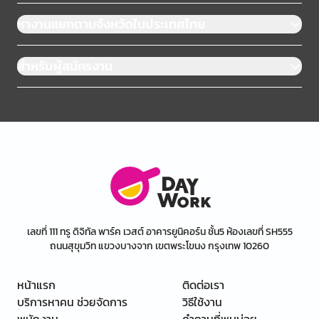
หางานแยกตามจังหวัดในประเทศไทย
สำหรับผู้สมัครงาน
เลขที่ 111 ทรู ดิจิทัล พาร์ค เวสต์ อาคารยูนิคอร์น ชั้น5 ห้องเลขที่ SH555
ถนนสุขุมวิท แขวงบางจาก เขตพระโขนง กรุงเทพ 10260
หน้าแรก
ติดต่อเรา
บริการหาคน ช่วยจัดการ
วิธีใช้งาน
พนักงาน
คำถามที่พบบ่อย