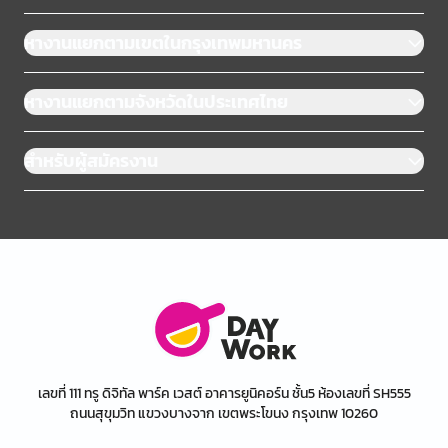
หางานแยกตามเขตในกรุงเทพมหานคร
หางานแยกตามจังหวัดในประเทศไทย
สำหรับผู้สมัครงาน
เลขที่ 111 ทรู ดิจิทัล พาร์ค เวสต์ อาคารยูนิคอร์น ชั้น5 ห้องเลขที่ SH555
ถนนสุขุมวิท แขวงบางจาก เขตพระโขนง กรุงเทพ 10260