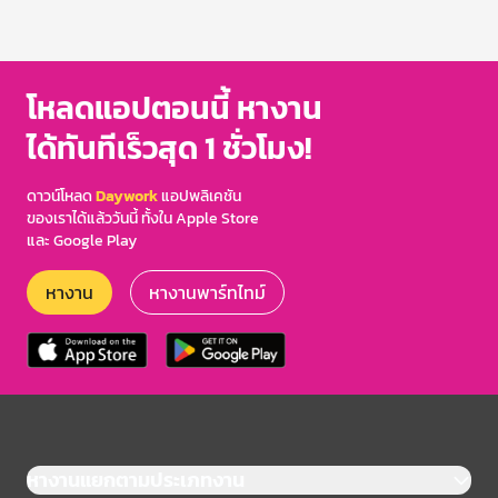
โหลดแอปตอนนี้ หางาน
ได้ทันทีเร็วสุด 1 ชั่วโมง!
ดาวน์โหลด
Daywork
แอปพลิเคชัน
ของเราได้แล้ววันนี้ ทั้งใน Apple Store
และ Google Play
หางาน
หางานพาร์ทไทม์
หางานแยกตามประเภทงาน