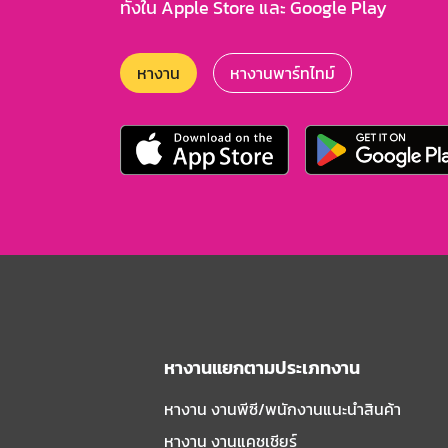
ทั้งใน Apple Store และ Google Play
หางาน
หางานพาร์ทไทม์
หางานแยกตามประเภทงาน
หางาน งานพีซี/พนักงานแนะนําสินค้า
หางาน งานแคชเชียร์