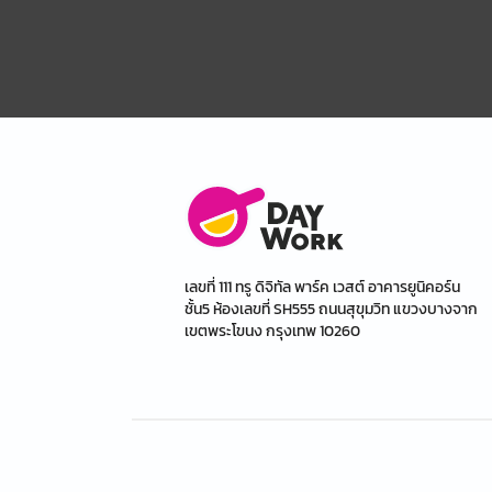
เลขที่ 111 ทรู ดิจิทัล พาร์ค เวสต์ อาคารยูนิคอร์น
ชั้น5 ห้องเลขที่ SH555 ถนนสุขุมวิท แขวงบางจาก
เขตพระโขนง กรุงเทพ 10260