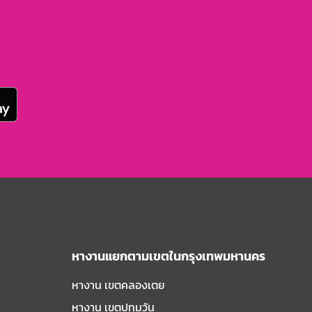
หางานแยกตามเขตในกรุงเทพมหานคร
หางาน เขตคลองเตย
หางาน เขตปทุมวัน