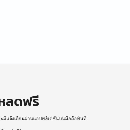
โหลดฟรี
 จะมีแจ้งเตือนผ่านแอปพลิเคชันบนมือถือทันที