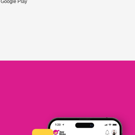
ะ Google Play