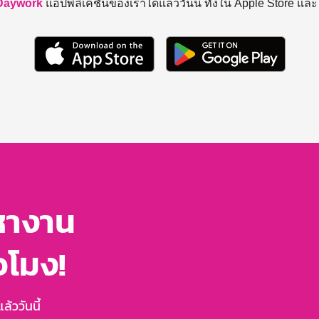
Daywork
แอปพลิเคชันของเราได้แล้ววันนี้ ทั้งใน Apple Store แล
หางาน
่วโมง!
้ววันนี้