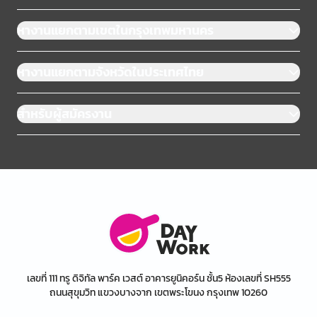
หางานแยกตามเขตในกรุงเทพมหานคร
หางานแยกตามจังหวัดในประเทศไทย
สำหรับผู้สมัครงาน
เลขที่ 111 ทรู ดิจิทัล พาร์ค เวสต์ อาคารยูนิคอร์น ชั้น5 ห้องเลขที่ SH555
ถนนสุขุมวิท แขวงบางจาก เขตพระโขนง กรุงเทพ 10260