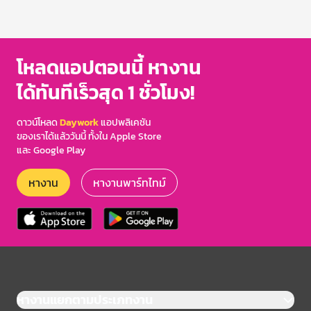
โหลดแอปตอนนี้ หางาน
ได้ทันทีเร็วสุด 1 ชั่วโมง!
ดาวน์โหลด
Daywork
แอปพลิเคชัน
ของเราได้แล้ววันนี้ ทั้งใน Apple Store
และ Google Play
หางาน
หางานพาร์ทไทม์
หางานแยกตามประเภทงาน