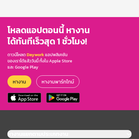
โหลดแอปตอนนี้ หางาน
ได้ทันทีเร็วสุด 1 ชั่วโมง!
ดาวน์โหลด
Daywork
แอปพลิเคชัน
ของเราได้แล้ววันนี้ ทั้งใน Apple Store
และ Google Play
หางาน
หางานพาร์ทไทม์
หางานแยกตามประเภทงาน