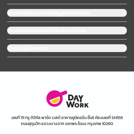
หางานแยกตามเขตในกรุงเทพมหานคร
หางานแยกตามจังหวัดในประเทศไทย
สำหรับผู้สมัครงาน
เลขที่ 111 ทรู ดิจิทัล พาร์ค เวสต์ อาคารยูนิคอร์น ชั้น5 ห้องเลขที่ SH555
ถนนสุขุมวิท แขวงบางจาก เขตพระโขนง กรุงเทพ 10260