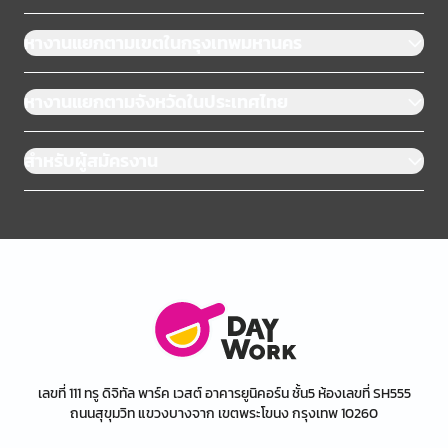
หางานแยกตามเขตในกรุงเทพมหานคร
หางานแยกตามจังหวัดในประเทศไทย
สำหรับผู้สมัครงาน
เลขที่ 111 ทรู ดิจิทัล พาร์ค เวสต์ อาคารยูนิคอร์น ชั้น5 ห้องเลขที่ SH555
ถนนสุขุมวิท แขวงบางจาก เขตพระโขนง กรุงเทพ 10260