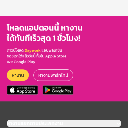
โหลดแอปตอนนี้ หางาน
ได้ทันทีเร็วสุด 1 ชั่วโมง!
ดาวน์โหลด
Daywork
แอปพลิเคชัน
ของเราได้แล้ววันนี้ ทั้งใน Apple Store
และ Google Play
หางาน
หางานพาร์ทไทม์
หางานแยกตามประเภทงาน