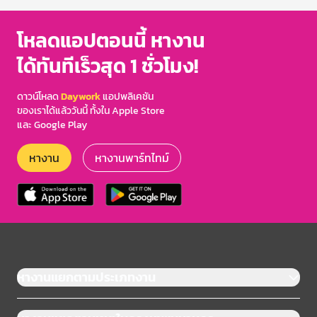
โหลดแอปตอนนี้ หางาน
ได้ทันทีเร็วสุด 1 ชั่วโมง!
ดาวน์โหลด
Daywork
แอปพลิเคชัน
ของเราได้แล้ววันนี้ ทั้งใน Apple Store
และ Google Play
หางาน
หางานพาร์ทไทม์
หางานแยกตามประเภทงาน