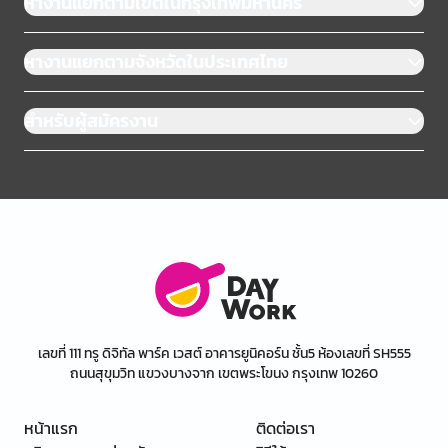
หางานแยกตามเขตในกรุงเทพมหานคร
หางานแยกตามจังหวัดในประเทศไทย
สำหรับผู้สมัครงาน
เลขที่ 111 ทรู ดิจิทัล พาร์ค เวสต์ อาคารยูนิคอร์น ชั้น5 ห้องเลขที่ SH555
ถนนสุขุมวิท แขวงบางจาก เขตพระโขนง กรุงเทพ 10260
หน้าแรก
ติดต่อเรา