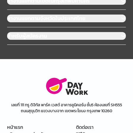
หางานแยกตามเขตในกรุงเทพมหานคร
หางานแยกตามจังหวัดในประเทศไทย
สำหรับผู้สมัครงาน
เลขที่ 111 ทรู ดิจิทัล พาร์ค เวสต์ อาคารยูนิคอร์น ชั้น5 ห้องเลขที่ SH555
ถนนสุขุมวิท แขวงบางจาก เขตพระโขนง กรุงเทพ 10260
หน้าแรก
ติดต่อเรา