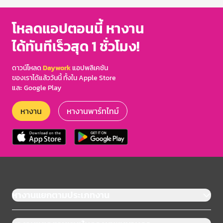
โหลดแอปตอนนี้ หางาน
ได้ทันทีเร็วสุด 1 ชั่วโมง!
ดาวน์โหลด
Daywork
แอปพลิเคชัน
ของเราได้แล้ววันนี้ ทั้งใน Apple Store
และ Google Play
หางาน
หางานพาร์ทไทม์
หางานแยกตามประเภทงาน