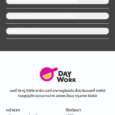
หางานแยกตามเขตในกรุงเทพมหานคร
หางานแยกตามจังหวัดในประเทศไทย
สำหรับผู้สมัครงาน
เลขที่ 111 ทรู ดิจิทัล พาร์ค เวสต์ อาคารยูนิคอร์น ชั้น5 ห้องเลขที่ SH555
ถนนสุขุมวิท แขวงบางจาก เขตพระโขนง กรุงเทพ 10260
หน้าแรก
ติดต่อเรา