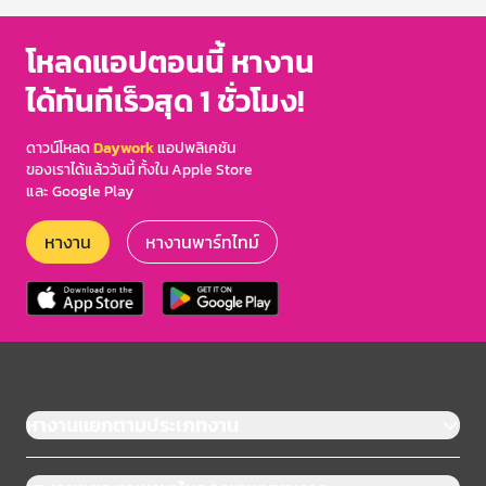
โหลดแอปตอนนี้ หางาน
ได้ทันทีเร็วสุด 1 ชั่วโมง!
ดาวน์โหลด
Daywork
แอปพลิเคชัน
ของเราได้แล้ววันนี้ ทั้งใน Apple Store
และ Google Play
หางาน
หางานพาร์ทไทม์
หางานแยกตามประเภทงาน