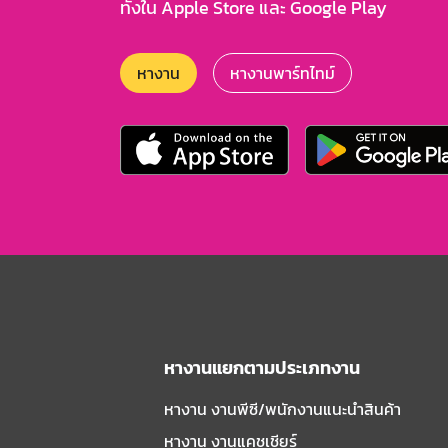
ทั้งใน Apple Store และ Google Play
หางาน
หางานพาร์ทไทม์
หางานแยกตามประเภทงาน
หางาน งานพีซี/พนักงานแนะนําสินค้า
หางาน งานแคชเชียร์