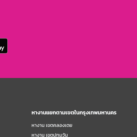
หางานแยกตามเขตในกรุงเทพมหานคร
หางาน เขตคลองเตย
หางาน เขตปทุมวัน