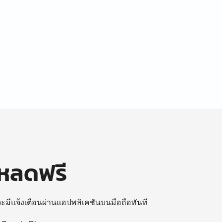
โหลดฟรี
 จะมีแจ้งเตือนผ่านแอปพลิเคชันบนมือถือทันที