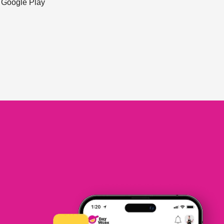
ะ Google Play