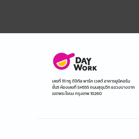
เลขที่ 111 ทรู ดิจิทัล พาร์ค เวสต์ อาคารยูนิคอร์น
ชั้น5 ห้องเลขที่ SH555 ถนนสุขุมวิท แขวงบางจาก
เขตพระโขนง กรุงเทพ 10260