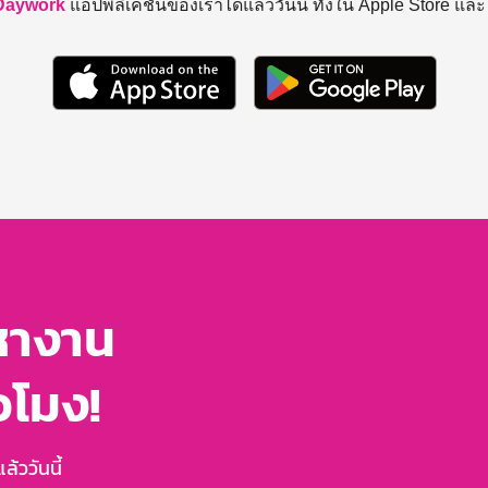
Daywork
แอปพลิเคชันของเราได้แล้ววันนี้ ทั้งใน Apple Store แล
หางาน
่วโมง!
้ววันนี้