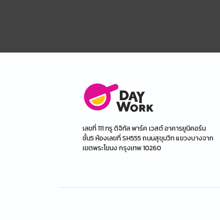
เลขที่ 111 ทรู ดิจิทัล พาร์ค เวสต์ อาคารยูนิคอร์น
ชั้น5 ห้องเลขที่ SH555 ถนนสุขุมวิท แขวงบางจาก
เขตพระโขนง กรุงเทพ 10260