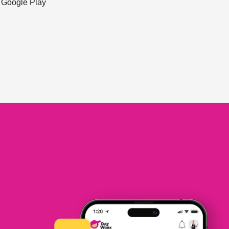
ะ Google Play