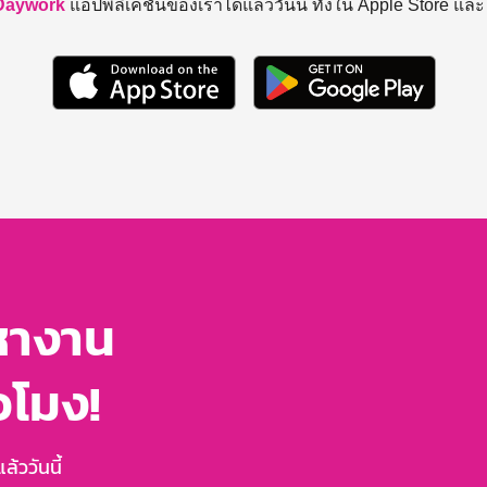
Daywork
แอปพลิเคชันของเราได้แล้ววันนี้ ทั้งใน Apple Store แล
หางาน
่วโมง!
้ววันนี้