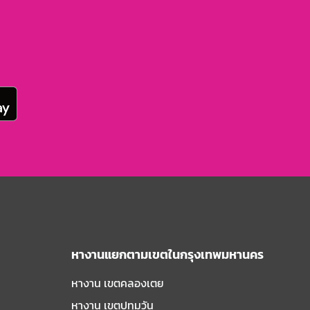
หางานแยกตามเขตในกรุงเทพมหานคร
หางาน เขตคลองเตย
หางาน เขตปทุมวัน