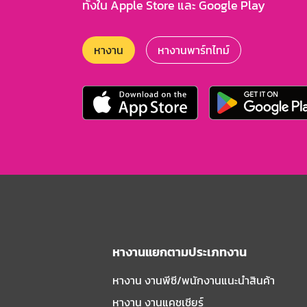
ทั้งใน Apple Store และ Google Play
หางาน
หางานพาร์ทไทม์
หางานแยกตามประเภทงาน
หางาน งานพีซี/พนักงานแนะนําสินค้า
หางาน งานแคชเชียร์