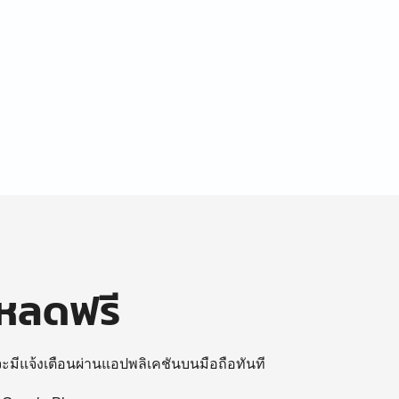
โหลดฟรี
 จะมีแจ้งเตือนผ่านแอปพลิเคชันบนมือถือทันที