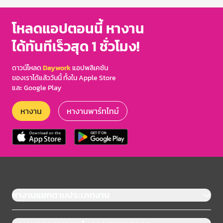
โหลดแอปตอนนี้ หางาน
ได้ทันทีเร็วสุด 1 ชั่วโมง!
ดาวน์โหลด
Daywork
แอปพลิเคชัน
ของเราได้แล้ววันนี้ ทั้งใน Apple Store
และ Google Play
หางาน
หางานพาร์ทไทม์
หางานแยกตามประเภทงาน