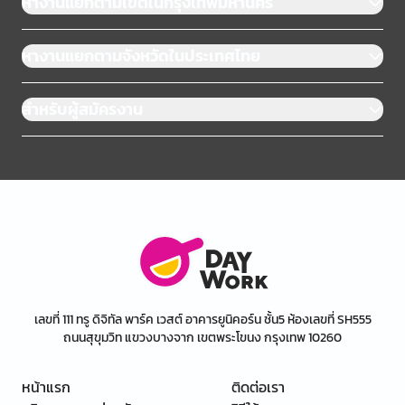
หางานแยกตามเขตในกรุงเทพมหานคร
หางานแยกตามจังหวัดในประเทศไทย
สำหรับผู้สมัครงาน
เลขที่ 111 ทรู ดิจิทัล พาร์ค เวสต์ อาคารยูนิคอร์น ชั้น5 ห้องเลขที่ SH555
ถนนสุขุมวิท แขวงบางจาก เขตพระโขนง กรุงเทพ 10260
หน้าแรก
ติดต่อเรา