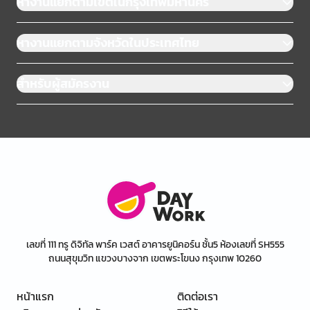
หางานแยกตามเขตในกรุงเทพมหานคร
หางานแยกตามจังหวัดในประเทศไทย
สำหรับผู้สมัครงาน
เลขที่ 111 ทรู ดิจิทัล พาร์ค เวสต์ อาคารยูนิคอร์น ชั้น5 ห้องเลขที่ SH555
ถนนสุขุมวิท แขวงบางจาก เขตพระโขนง กรุงเทพ 10260
หน้าแรก
ติดต่อเรา