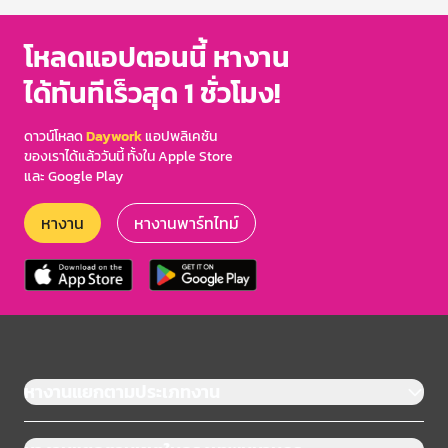
โหลดแอปตอนนี้ หางาน
ได้ทันทีเร็วสุด 1 ชั่วโมง!
ดาวน์โหลด
Daywork
แอปพลิเคชัน
ของเราได้แล้ววันนี้ ทั้งใน Apple Store
และ Google Play
หางาน
หางานพาร์ทไทม์
หางานแยกตามประเภทงาน