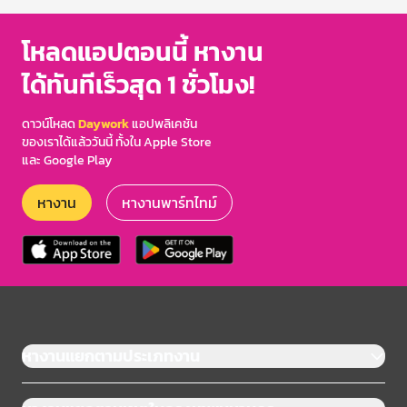
โหลดแอปตอนนี้ หางาน
ได้ทันทีเร็วสุด 1 ชั่วโมง!
ดาวน์โหลด
Daywork
แอปพลิเคชัน
ของเราได้แล้ววันนี้ ทั้งใน Apple Store
และ Google Play
หางาน
หางานพาร์ทไทม์
หางานแยกตามประเภทงาน