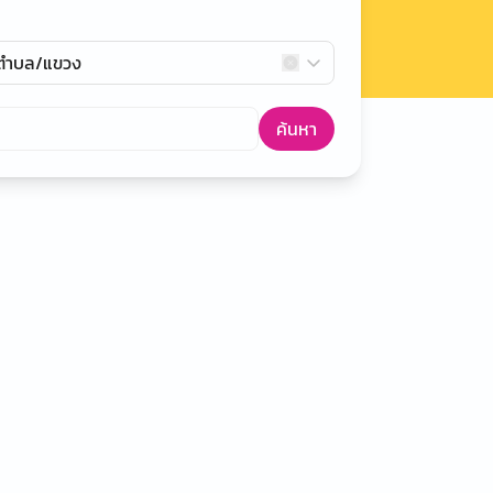
กตำบล/แขวง
ค้นหา