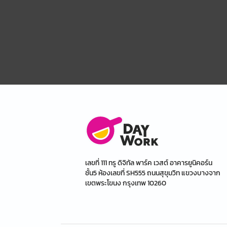
เลขที่ 111 ทรู ดิจิทัล พาร์ค เวสต์ อาคารยูนิคอร์น
ชั้น5 ห้องเลขที่ SH555 ถนนสุขุมวิท แขวงบางจาก
เขตพระโขนง กรุงเทพ 10260