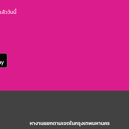
้ววันนี้
หางานแยกตามเขตในกรุงเทพมหานคร