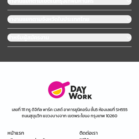
หางานแยกตามเขตในกรุงเทพมหานคร
หางานแยกตามจังหวัดในประเทศไทย
สำหรับผู้สมัครงาน
เลขที่ 111 ทรู ดิจิทัล พาร์ค เวสต์ อาคารยูนิคอร์น ชั้น5 ห้องเลขที่ SH555
ถนนสุขุมวิท แขวงบางจาก เขตพระโขนง กรุงเทพ 10260
หน้าแรก
ติดต่อเรา