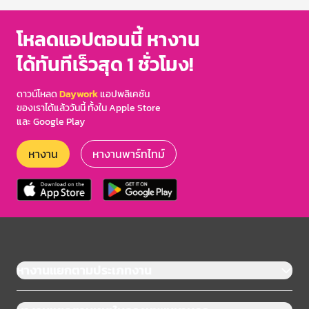
โหลดแอปตอนนี้ หางาน
ได้ทันทีเร็วสุด 1 ชั่วโมง!
ดาวน์โหลด
Daywork
แอปพลิเคชัน
ของเราได้แล้ววันนี้ ทั้งใน Apple Store
และ Google Play
หางาน
หางานพาร์ทไทม์
หางานแยกตามประเภทงาน