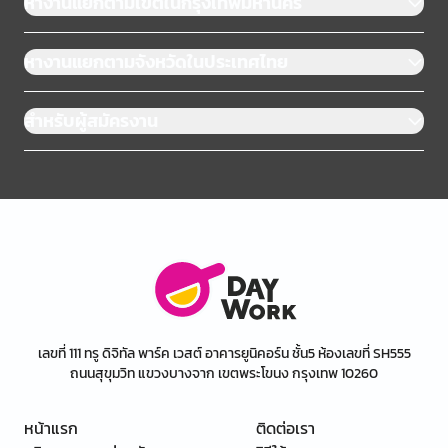
หางานแยกตามเขตในกรุงเทพมหานคร
หางานแยกตามจังหวัดในประเทศไทย
สำหรับผู้สมัครงาน
เลขที่ 111 ทรู ดิจิทัล พาร์ค เวสต์ อาคารยูนิคอร์น ชั้น5 ห้องเลขที่ SH555
ถนนสุขุมวิท แขวงบางจาก เขตพระโขนง กรุงเทพ 10260
หน้าแรก
ติดต่อเรา