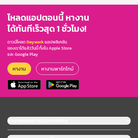
โหลดแอปตอนนี้ หางาน
ได้ทันทีเร็วสุด 1 ชั่วโมง!
ดาวน์โหลด
Daywork
แอปพลิเคชัน
ของเราได้แล้ววันนี้ ทั้งใน Apple Store
และ Google Play
หางาน
หางานพาร์ทไทม์
หางานแยกตามประเภทงาน