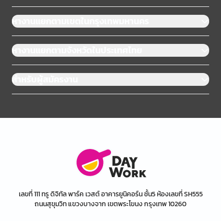
หางานแยกตามเขตในกรุงเทพมหานคร
หางานแยกตามจังหวัดในประเทศไทย
สำหรับผู้สมัครงาน
เลขที่ 111 ทรู ดิจิทัล พาร์ค เวสต์ อาคารยูนิคอร์น ชั้น5 ห้องเลขที่ SH555
ถนนสุขุมวิท แขวงบางจาก เขตพระโขนง กรุงเทพ 10260