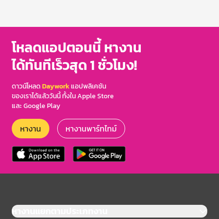
โหลดแอปตอนนี้ หางาน
ได้ทันทีเร็วสุด 1 ชั่วโมง!
ดาวน์โหลด
Daywork
แอปพลิเคชัน
ของเราได้แล้ววันนี้ ทั้งใน Apple Store
และ Google Play
หางาน
หางานพาร์ทไทม์
หางานแยกตามประเภทงาน