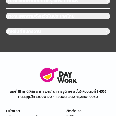
หางานแยกตามเขตในกรุงเทพมหานคร
หางานแยกตามจังหวัดในประเทศไทย
สำหรับผู้สมัครงาน
เลขที่ 111 ทรู ดิจิทัล พาร์ค เวสต์ อาคารยูนิคอร์น ชั้น5 ห้องเลขที่ SH555
ถนนสุขุมวิท แขวงบางจาก เขตพระโขนง กรุงเทพ 10260
หน้าแรก
ติดต่อเรา