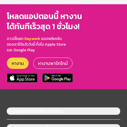
โหลดแอปตอนนี้ หางาน
ได้ทันทีเร็วสุด 1 ชั่วโมง!
ดาวน์โหลด
Daywork
แอปพลิเคชัน
ของเราได้แล้ววันนี้ ทั้งใน Apple Store
และ Google Play
หางาน
หางานพาร์ทไทม์
หางานแยกตามประเภทงาน