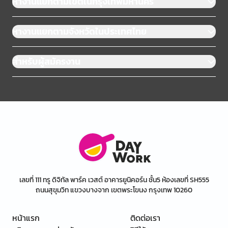
หางานแยกตามเขตในกรุงเทพมหานคร
หางานแยกตามจังหวัดในประเทศไทย
สำหรับผู้สมัครงาน
เลขที่ 111 ทรู ดิจิทัล พาร์ค เวสต์ อาคารยูนิคอร์น ชั้น5 ห้องเลขที่ SH555
ถนนสุขุมวิท แขวงบางจาก เขตพระโขนง กรุงเทพ 10260
หน้าแรก
ติดต่อเรา