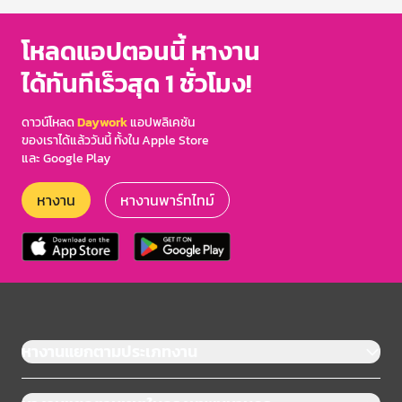
โหลดแอปตอนนี้ หางาน
ได้ทันทีเร็วสุด 1 ชั่วโมง!
ดาวน์โหลด
Daywork
แอปพลิเคชัน
ของเราได้แล้ววันนี้ ทั้งใน Apple Store
และ Google Play
หางาน
หางานพาร์ทไทม์
หางานแยกตามประเภทงาน