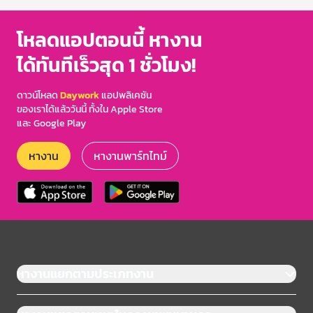
โหลดแอปตอนนี้ หางาน
ได้ทันทีเร็วสุด 1 ชั่วโมง!
ดาวน์โหลด
Daywork
แอปพลิเคชัน
ของเราได้แล้ววันนี้ ทั้งใน Apple Store
และ Google Play
หางาน
หางานพาร์ทไทม์
หางานแยกตามประเภทงาน