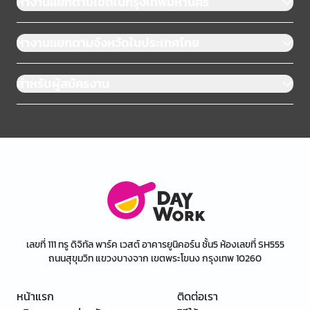
หางานแยกตามเขตในกรุงเทพมหานคร
หางานแยกตามจังหวัดในประเทศไทย
สำหรับผู้สมัครงาน
เลขที่ 111 ทรู ดิจิทัล พาร์ค เวสต์ อาคารยูนิคอร์น ชั้น5 ห้องเลขที่ SH555
ถนนสุขุมวิท แขวงบางจาก เขตพระโขนง กรุงเทพ 10260
หน้าแรก
ติดต่อเรา