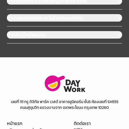
หางานแยกตามเขตในกรุงเทพมหานคร
หางานแยกตามจังหวัดในประเทศไทย
สำหรับผู้สมัครงาน
เลขที่ 111 ทรู ดิจิทัล พาร์ค เวสต์ อาคารยูนิคอร์น ชั้น5 ห้องเลขที่ SH555
ถนนสุขุมวิท แขวงบางจาก เขตพระโขนง กรุงเทพ 10260
หน้าแรก
ติดต่อเรา