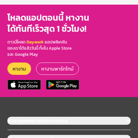
โหลดแอปตอนนี้ หางาน
ได้ทันทีเร็วสุด 1 ชั่วโมง!
ดาวน์โหลด
Daywork
แอปพลิเคชัน
ของเราได้แล้ววันนี้ ทั้งใน Apple Store
และ Google Play
หางาน
หางานพาร์ทไทม์
หางานแยกตามประเภทงาน