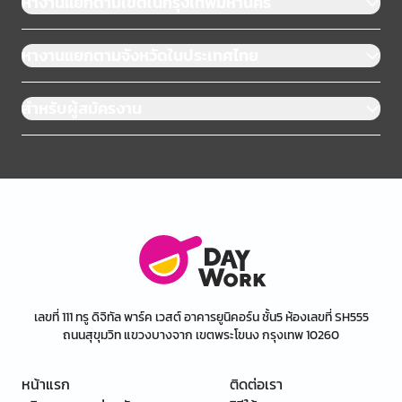
หางานแยกตามเขตในกรุงเทพมหานคร
หางานแยกตามจังหวัดในประเทศไทย
สำหรับผู้สมัครงาน
เลขที่ 111 ทรู ดิจิทัล พาร์ค เวสต์ อาคารยูนิคอร์น ชั้น5 ห้องเลขที่ SH555
ถนนสุขุมวิท แขวงบางจาก เขตพระโขนง กรุงเทพ 10260
หน้าแรก
ติดต่อเรา