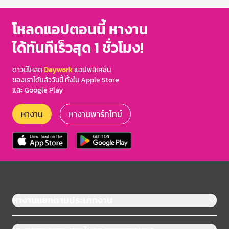
โหลดแอปตอนนี้ หางาน
ได้ทันทีเร็วสุด 1 ชั่วโมง!
ดาวน์โหลด
Daywork
แอปพลิเคชัน
ของเราได้แล้ววันนี้ ทั้งใน Apple Store
และ Google Play
หางาน
หางานพาร์ทไทม์
หางานแยกตามประเภทงาน