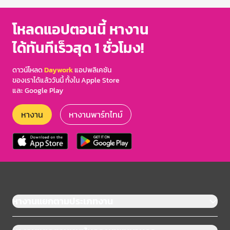
โหลดแอปตอนนี้ หางาน
ได้ทันทีเร็วสุด 1 ชั่วโมง!
ดาวน์โหลด
Daywork
แอปพลิเคชัน
ของเราได้แล้ววันนี้ ทั้งใน Apple Store
และ Google Play
หางาน
หางานพาร์ทไทม์
หางานแยกตามประเภทงาน