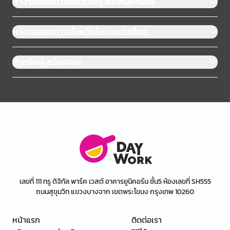
หางานแยกตามเขตในกรุงเทพมหานคร
หางานแยกตามจังหวัดในประเทศไทย
สำหรับผู้สมัครงาน
เลขที่ 111 ทรู ดิจิทัล พาร์ค เวสต์ อาคารยูนิคอร์น ชั้น5 ห้องเลขที่ SH555
ถนนสุขุมวิท แขวงบางจาก เขตพระโขนง กรุงเทพ 10260
หน้าแรก
ติดต่อเรา