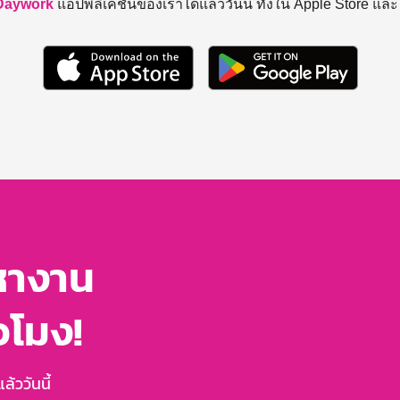
Daywork
แอปพลิเคชันของเราได้แล้ววันนี้ ทั้งใน Apple Store แล
หางาน
่วโมง!
้ววันนี้