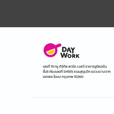
เลขที่ 111 ทรู ดิจิทัล พาร์ค เวสต์ อาคารยูนิคอร์น
ชั้น5 ห้องเลขที่ SH555 ถนนสุขุมวิท แขวงบางจาก
เขตพระโขนง กรุงเทพ 10260