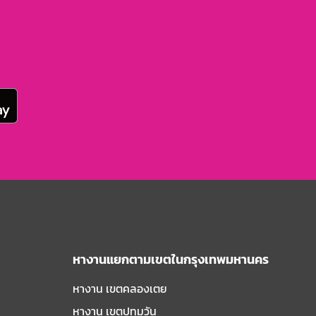
หางานแยกตามเขตในกรุงเทพมหานคร
หางาน เขตคลองเตย
หางาน เขตปทุมวัน