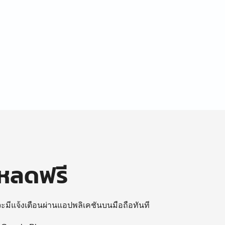
โหลดฟรี
 จะมีแจ้งเตือนผ่านแอปพลิเคชันบนมือถือทันที