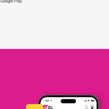
ะ Google Play