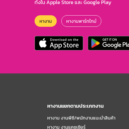
ทั้งใน Apple Store และ Google Play
หางาน
หางานพาร์ทไทม์
หางานแยกตามประเภทงาน
หางาน งานพีซี/พนักงานแนะนําสินค้า
หางาน งานแคชเชียร์