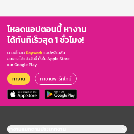
โหลดแอปตอนนี้ หางาน
ได้ทันทีเร็วสุด 1 ชั่วโมง!
ดาวน์โหลด
Daywork
แอปพลิเคชัน
ของเราได้แล้ววันนี้ ทั้งใน Apple Store
และ Google Play
หางาน
หางานพาร์ทไทม์
หางานแยกตามประเภทงาน