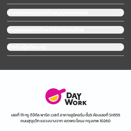
หางานแยกตามเขตในกรุงเทพมหานคร
หางานแยกตามจังหวัดในประเทศไทย
สำหรับผู้สมัครงาน
เลขที่ 111 ทรู ดิจิทัล พาร์ค เวสต์ อาคารยูนิคอร์น ชั้น5 ห้องเลขที่ SH555
ถนนสุขุมวิท แขวงบางจาก เขตพระโขนง กรุงเทพ 10260