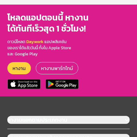
โหลดแอปตอนนี้ หางาน
ได้ทันทีเร็วสุด 1 ชั่วโมง!
ดาวน์โหลด
Daywork
แอปพลิเคชัน
ของเราได้แล้ววันนี้ ทั้งใน Apple Store
และ Google Play
หางาน
หางานพาร์ทไทม์
หางานแยกตามประเภทงาน