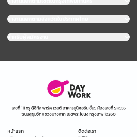
หางานแยกตามเขตในกรุงเทพมหานคร
หางานแยกตามจังหวัดในประเทศไทย
สำหรับผู้สมัครงาน
เลขที่ 111 ทรู ดิจิทัล พาร์ค เวสต์ อาคารยูนิคอร์น ชั้น5 ห้องเลขที่ SH555
ถนนสุขุมวิท แขวงบางจาก เขตพระโขนง กรุงเทพ 10260
หน้าแรก
ติดต่อเรา