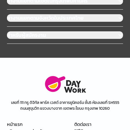
หางานแยกตามเขตในกรุงเทพมหานคร
หางานแยกตามจังหวัดในประเทศไทย
สำหรับผู้สมัครงาน
เลขที่ 111 ทรู ดิจิทัล พาร์ค เวสต์ อาคารยูนิคอร์น ชั้น5 ห้องเลขที่ SH555
ถนนสุขุมวิท แขวงบางจาก เขตพระโขนง กรุงเทพ 10260
หน้าแรก
ติดต่อเรา