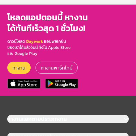
โหลดแอปตอนนี้ หางาน
ได้ทันทีเร็วสุด 1 ชั่วโมง!
ดาวน์โหลด
Daywork
แอปพลิเคชัน
ของเราได้แล้ววันนี้ ทั้งใน Apple Store
และ Google Play
หางาน
หางานพาร์ทไทม์
หางานแยกตามประเภทงาน