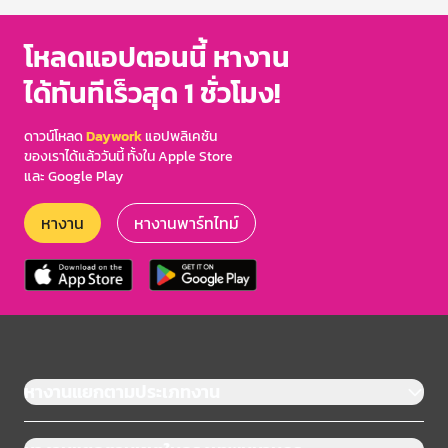
โหลดแอปตอนนี้ หางาน
ได้ทันทีเร็วสุด 1 ชั่วโมง!
ดาวน์โหลด
Daywork
แอปพลิเคชัน
ของเราได้แล้ววันนี้ ทั้งใน Apple Store
และ Google Play
หางาน
หางานพาร์ทไทม์
หางานแยกตามประเภทงาน