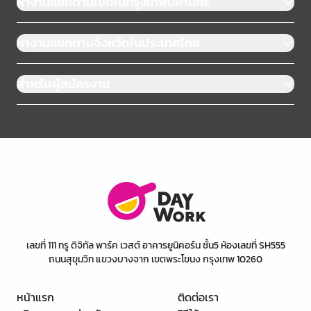
หางานแยกตามเขตในกรุงเทพมหานคร
หางานแยกตามจังหวัดในประเทศไทย
สำหรับผู้สมัครงาน
เลขที่ 111 ทรู ดิจิทัล พาร์ค เวสต์ อาคารยูนิคอร์น ชั้น5 ห้องเลขที่ SH555
ถนนสุขุมวิท แขวงบางจาก เขตพระโขนง กรุงเทพ 10260
หน้าแรก
ติดต่อเรา