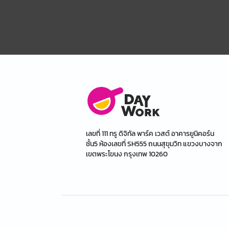
เลขที่ 111 ทรู ดิจิทัล พาร์ค เวสต์ อาคารยูนิคอร์น
ชั้น5 ห้องเลขที่ SH555 ถนนสุขุมวิท แขวงบางจาก
เขตพระโขนง กรุงเทพ 10260