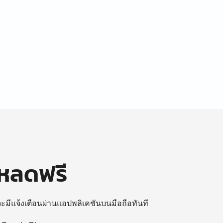
โหลดฟรี
 จะมีแจ้งเตือนผ่านแอปพลิเคชันบนมือถือทันที