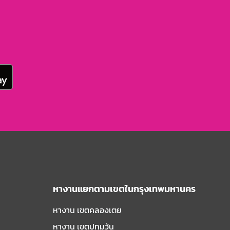
หางานแยกตามเขตในกรุงเทพมหานคร
หางาน เขตคลองเตย
หางาน เขตปทุมวัน