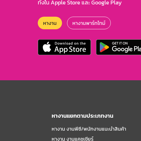
ทั้งใน Apple Store และ Google Play
หางาน
หางานพาร์ทไทม์
หางานแยกตามประเภทงาน
หางาน งานพีซี/พนักงานแนะนําสินค้า
หางาน งานแคชเชียร์