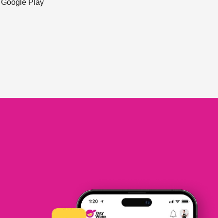
ะ Google Play