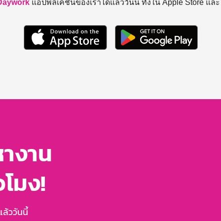
Daywork
แอปพลิเคชันของเราได้แล้ววันนี้ ทั้งใน Apple Store แล
หางาน
่วโมง!
้ววันนี้