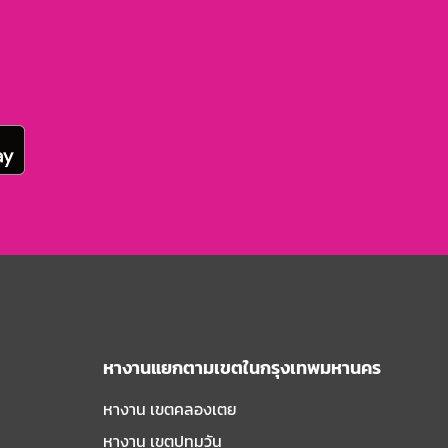
หางานแยกตามเขตในกรุงเทพมหานคร
หางาน เขตคลองเตย
หางาน เขตปทุมวัน