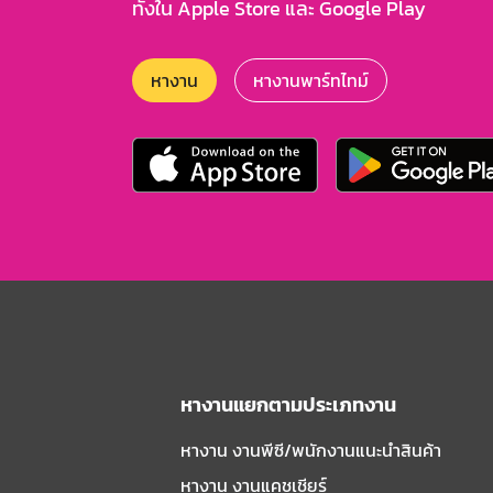
ทั้งใน Apple Store และ Google Play
หางาน
หางานพาร์ทไทม์
หางานแยกตามประเภทงาน
หางาน งานพีซี/พนักงานแนะนําสินค้า
หางาน งานแคชเชียร์