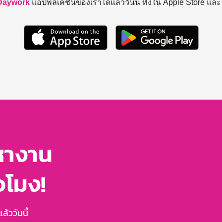
Daywork
แอปพลิเคชันของเราได้แล้ววันนี้ ทั้งใน Apple Store แล
หางาน
่วโมง!
้ววันนี้