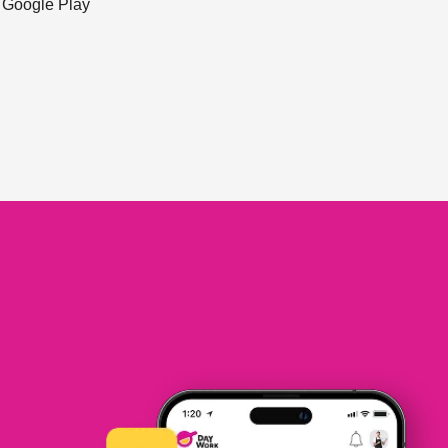
ะ Google Play