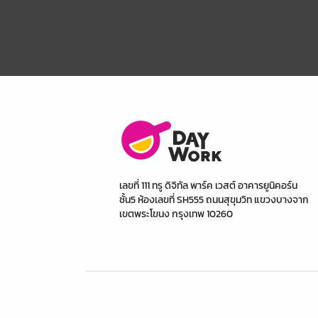
เลขที่ 111 ทรู ดิจิทัล พาร์ค เวสต์ อาคารยูนิคอร์น
ชั้น5 ห้องเลขที่ SH555 ถนนสุขุมวิท แขวงบางจาก
เขตพระโขนง กรุงเทพ 10260