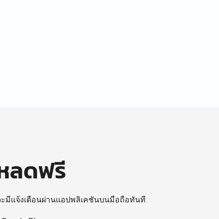
โหลดฟรี
 จะมีแจ้งเตือนผ่านแอปพลิเคชันบนมือถือทันที