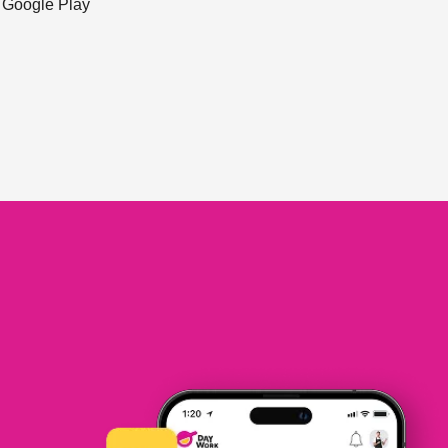
ะ Google Play