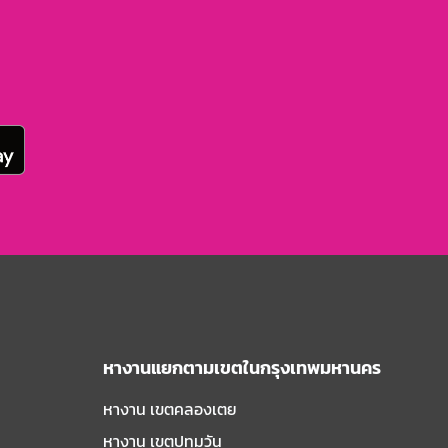
หางานแยกตามเขตในกรุงเทพมหานคร
หางาน เขตคลองเตย
หางาน เขตปทุมวัน