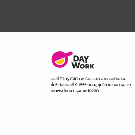
เลขที่ 111 ทรู ดิจิทัล พาร์ค เวสต์ อาคารยูนิคอร์น
ชั้น5 ห้องเลขที่ SH555 ถนนสุขุมวิท แขวงบางจาก
เขตพระโขนง กรุงเทพ 10260