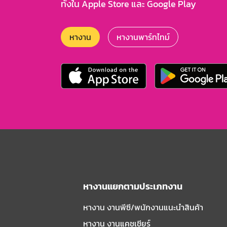
ทั้งใน Apple Store และ Google Play
หางาน
หางานพาร์ทไทม์
หางานแยกตามประเภทงาน
หางาน งานพีซี/พนักงานแนะนําสินค้า
หางาน งานแคชเชียร์