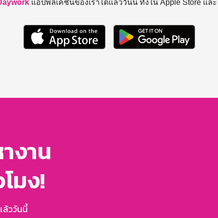
Daywork
แอปพลิเคชันของเราได้แล้ววันนี้ ทั้งใน Apple Store แล
หางาน
่วโมง!
้ววันนี้