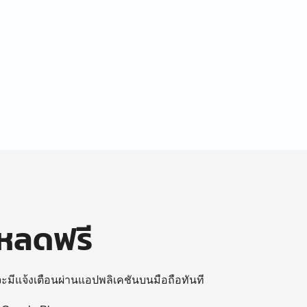
โหลดฟรี
 จะมีแจ้งเตือนผ่านแอปพลิเคชันบนมือถือทันที